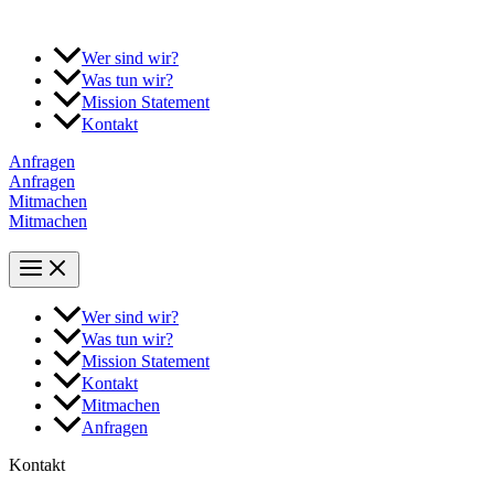
Zum
Inhalt
springen
Wer sind wir?
Was tun wir?
Mission Statement
Kontakt
Anfragen
Anfragen
Mitmachen
Mitmachen
Wer sind wir?
Was tun wir?
Mission Statement
Kontakt
Mitmachen
Anfragen
Kontakt