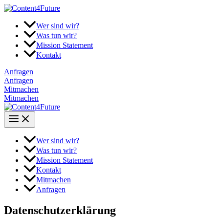
Zum
Inhalt
springen
Wer sind wir?
Was tun wir?
Mission Statement
Kontakt
Anfragen
Anfragen
Mitmachen
Mitmachen
Wer sind wir?
Was tun wir?
Mission Statement
Kontakt
Mitmachen
Anfragen
Datenschutzerklärung